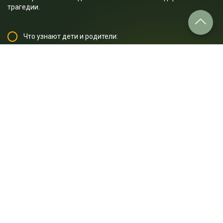
трагедии.
Что узнают дети и родители:
1. С чего началось извержение вулкана?
2. Как вели себя жители Помпей и Геркуланума в первые
минуты после начала взрывов Везувия?
3. Какова была участь тех, кто решил спрятаться дома?
4. Благодаря чему Помпеи и Геркуланум так хорошо
сохранились до наших дней?
5. Что сейчас находится на месте Помпей и Геркуланума?
…и многое другое.
Отрывок лекции: