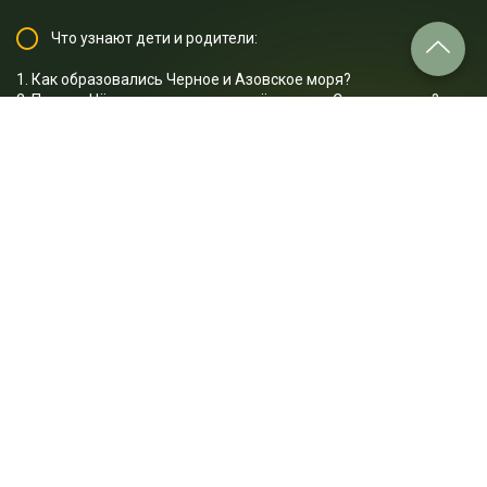
Что узнают дети и родители:
1. Как образовались Черное и Азовское моря?
2. Почему Чёрное море менее солёное, чем Средиземное?
3. Какие акулы живут в Чёрном море?
4. Почему моллюск рапана так опасен для всего живого?
5. Какие китообразные живут в Азовском море?
…и многое другое
Отрывок лекции: