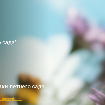
 сада"
ки летнего сада
торизуйтесь.