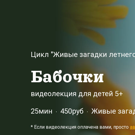
Цикл "Живые загадки летнего
Бабочки
видеолекция для детей 5+
25мин
450руб
Живые загад
* Eсли видеолекция оплачена вами, просто
ав