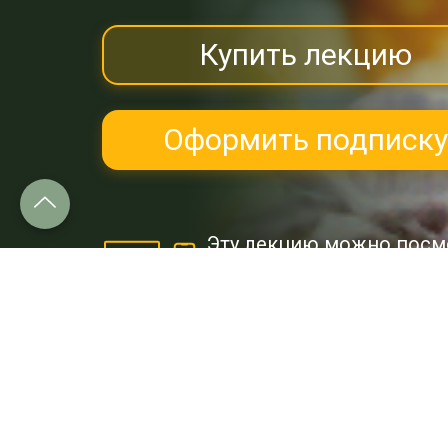
Купить лекцию
Оформить подписку
Эту лекцию можно посм
и
Google Play.
Об этой лекции:
Видеолекция "Бабочки" Алекс