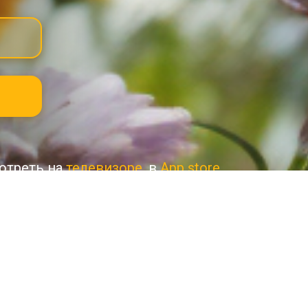
отреть на
телевизоре
, в
App store
андра Толмачёва для детей 5+ и роди