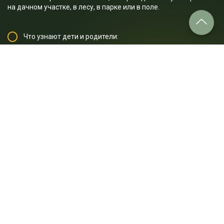
на дачном участке, в лесу, в парке или в поле.
Что узнают дети и родители:
1. Почему борщевик может вызвать слепоту?
2. Как выглядит болиголов?
3. Чем внешне отличается цикута от сныти?
4. Почему красавка так ядовита?
5. Как выглядит черемица?
6. Почему вороний глаз так называется?
7. Почему крапива жжётся?
8. Как выглядит клещевина?
9. Почему дурман так опасен?
10. Как выглядят ядовитые плоды ландыша?
... и многое другое.
Отрывок лекции: