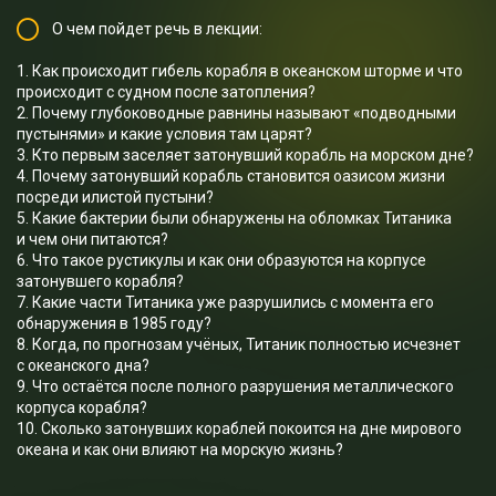
О чем пойдет речь в лекции:
1. Как происходит гибель корабля в океанском шторме и что
происходит с судном после затопления?
2. Почему глубоководные равнины называют «подводными
пустынями» и какие условия там царят?
3. Кто первым заселяет затонувший корабль на морском дне?
4. Почему затонувший корабль становится оазисом жизни
посреди илистой пустыни?
5. Какие бактерии были обнаружены на обломках Титаника
и чем они питаются?
6. Что такое рустикулы и как они образуются на корпусе
затонувшего корабля?
7. Какие части Титаника уже разрушились с момента его
обнаружения в 1985 году?
8. Когда, по прогнозам учёных, Титаник полностью исчезнет
с океанского дна?
9. Что остаётся после полного разрушения металлического
корпуса корабля?
10. Сколько затонувших кораблей покоится на дне мирового
океана и как они влияют на морскую жизнь?