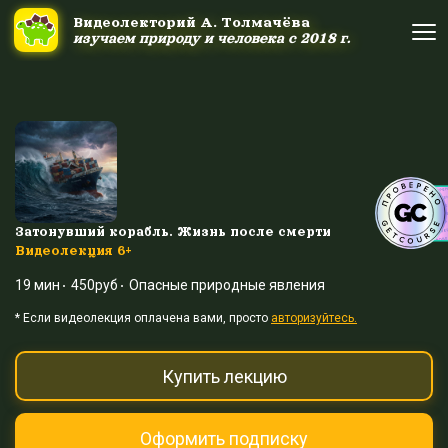
Ссылка на это место страницы:
#uppage
Видеолекторий А. Толмачёва
Видеолекторий А. Толмачёва
изучаем природу и человека с 2018 г.
изучаем природу и человека с 2018 г.
Об авторе
Об авторе
Научные шоу и путешествия
Научные шоу и путешествия
Акция дня
Акция дня
Затонувший корабль. Жизнь после смерти
Видеолекция 6+
19 мин
450руб
Опасные природные явления
Выйти
Войти
* Eсли видеолекция оплачена вами, просто
авторизуйтесь.
Купить лекцию
Оформить подписку