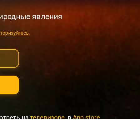
иродные явления
торизуйтесь.
отреть на
телевизоре
, в
App store