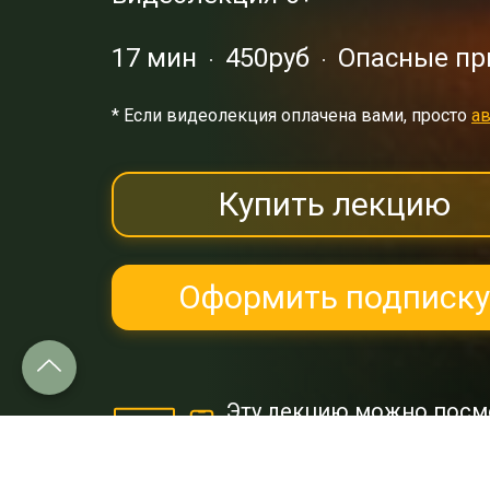
17 мин
450руб
Опасные пр
* Eсли видеолекция оплачена вами, просто
ав
Купить лекцию
Оформить подписку
Эту лекцию можно посм
и
Google Play.