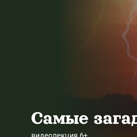
Самые зага
видеолекция 6+