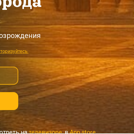
орода
озрождения
торизуйтесь.
отреть на
телевизоре
, в
App store