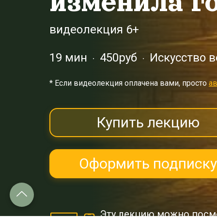
изменила г
видеолекция 6+
19 мин
450руб
Искусство в
* Eсли видеолекция оплачена вами, просто
ав
Купить лекцию
Оформить подписку
Эту лекцию можно посм