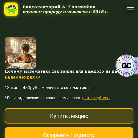
Ссылка на это место страницы:
#uppage
Видеолекторий А. Толмачёва
Видеолекторий А. Толмачёва
изучаем природу и человека с 2018 г.
изучаем природу и человека с 2018 г.
Об авторе
Об авторе
Научные шоу и путешествия
Научные шоу и путешествия
Акция дня
Акция дня
Почему математика так важна для каждого из нас?
Видеолекция 6+
13 мин
450руб
Нескучная математика
Выйти
Войти
* Eсли видеолекция оплачена вами, просто
авторизуйтесь.
Купить лекцию
Оформить подписку