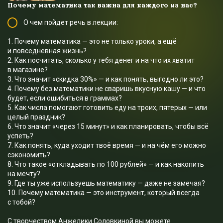
Почему математика так важна для каждого из нас?
О чем пойдет речь в лекции:
1. Почему математика — это не только уроки, а ещё
и повседневная жизнь?
2. Как посчитать, сколько у тебя денег и на что их хватит
в магазине?
3. Что значит «скидка 30%» — и как понять, выгодно ли это?
4. Почему без математики не сваришь вкусную кашу — и что
будет, если ошибиться в граммах?
5. Как числа помогают готовить еду на троих, пятерых — или
целый праздник?
6. Что значит «через 15 минут» и как планировать, чтобы всё
успеть?
7. Как понять, куда уходит твоё время — и на чём его можно
сэкономить?
8. Что такое «откладывать по 100 рублей» — и как накопить
на мечту?
9. Где ты уже используешь математику — даже не замечая?
10. Почему математика — это инструмент, который всегда
с тобой?
С творчеством Анжелики Соловкиной вы можете