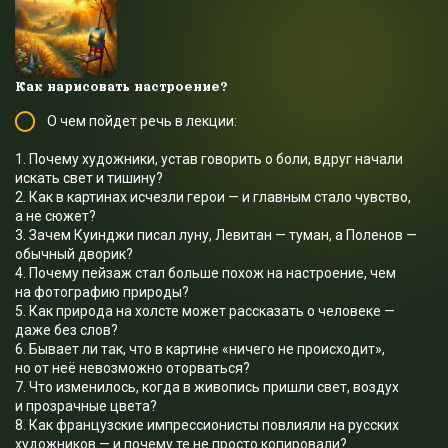
Как нарисовать настроение?
О чем пойдет речь в лекции:
1. Почему художники, устав говорить о боли, вдруг начали
искать свет и тишину?
2. Как в картинах исчезли герои — и главным стало чувство,
а не сюжет?
3. Зачем Куинджи писал луну, Левитан — туман, а Поленов —
обычный дворик?
4. Почему пейзаж стал больше похож на настроение, чем
на фотографию природы?
5. Как природа на холсте может рассказать о человеке —
даже без слов?
6. Бывает ли так, что в картине «ничего не происходит»,
но от неё невозможно оторваться?
7. Что изменилось, когда в живопись пришли свет, воздух
и прозрачные цвета?
8. Как французские импрессионисты повлияли на русских
художников — и почему те не просто копировали?