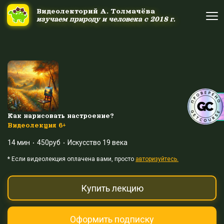
Ссылка на это место страницы:
#uppage
Видеолекторий А. Толмачёва
Видеолекторий А. Толмачёва
изучаем природу и человека с 2018 г.
изучаем природу и человека с 2018 г.
Об авторе
Об авторе
Научные шоу и путешествия
Научные шоу и путешествия
Акция дня
Акция дня
Как нарисовать настроение?
Видеолекция 6+
14 мин
450руб
Искусство 19 века
Выйти
Войти
* Eсли видеолекция оплачена вами, просто
авторизуйтесь.
Купить лекцию
Оформить подписку