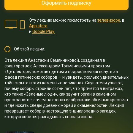
Оформить подписку
Эту лекцию можно посмотреть на
телевизоре
, в
App store
и
Google Play.
Об этой лекции:
Эта лекция Анастасии Семянниковой, созданная в
соавторстве с Александром Толмачевым и проектом
«Детлектор», помогает детям и подросткам заглянуть за
фасад готических соборов — и увидеть, сколько удивительных
тайн скрыто в этих каменных великанах. Слушатели узнают,
почему соборы строили сотни лет, что прячется в витражах,
кто такие «Зелёные люди», как звучит орган в каменном
пространстве, зачем на стенах изображали обычных крестьян
и где искать следы древних морей и окаменелостей. Лекция
превращает собор в настоящую энциклопедию загадок,
которую хочется разгадывать снова и снова.