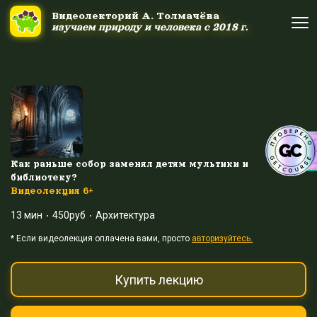
Ссылка на это место страницы:
#uppage
Видеолекторий А. Толмачёва
Видеолекторий А. Толмачёва
изучаем природу и человека с 2018 г.
изучаем природу и человека с 2018 г.
Об авторе
Об авторе
Научные шоу и путешествия
Научные шоу и путешествия
Акция дня
Акция дня
Как раньше собор заменял детям мультики и
библиотеку?
Видеолекция 6+
Выйти
Войти
13 мин
450руб
Архитектура
* Eсли видеолекция оплачена вами, просто
авторизуйтесь.
Купить лекцию