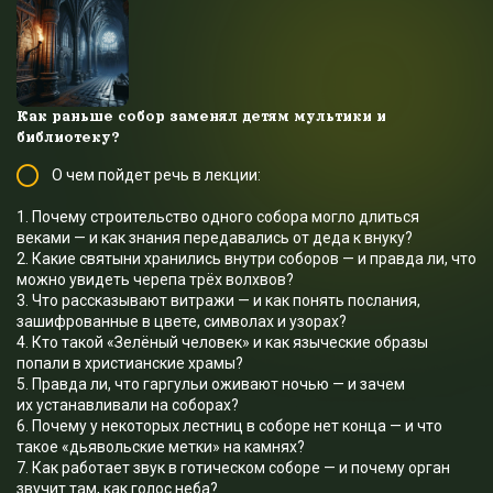
Как раньше собор заменял детям мультики и
библиотеку?
О чем пойдет речь в лекции:
1. Почему строительство одного собора могло длиться
веками — и как знания передавались от деда к внуку?
2. Какие святыни хранились внутри соборов — и правда ли, что
можно увидеть черепа трёх волхвов?
3. Что рассказывают витражи — и как понять послания,
зашифрованные в цвете, символах и узорах?
4. Кто такой «Зелёный человек» и как языческие образы
попали в христианские храмы?
5. Правда ли, что гаргульи оживают ночью — и зачем
их устанавливали на соборах?
6. Почему у некоторых лестниц в соборе нет конца — и что
такое «дьявольские метки» на камнях?
7. Как работает звук в готическом соборе — и почему орган
звучит там, как голос неба?