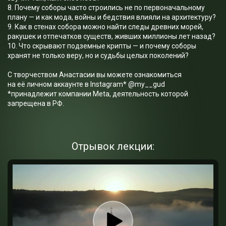
8. Почему соборы часто строились не по первоначальному
плану — и как мода, войны и бедствия влияли на архитектуру?
9. Как в стенах собора можно найти следы древних морей,
ракушек и отпечатков существ, живших миллионы лет назад?
10. Что скрывают подземные крипты — и почему соборы
хранят не только веру, но и судьбы целых поколений?
С творчеством Анастасии вы можете ознакомиться
на её личном аккаунте в Instagram* @my__gud
*принадлежит компании Meta, деятельность которой
запрещена в РФ.
Отрывок лекции: