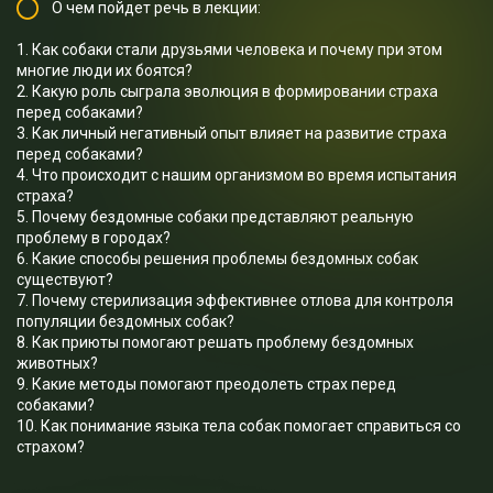
О чем пойдет речь в лекции:
1. Как собаки стали друзьями человека и почему при этом
многие люди их боятся?
2. Какую роль сыграла эволюция в формировании страха
перед собаками?
3. Как личный негативный опыт влияет на развитие страха
перед собаками?
4. Что происходит с нашим организмом во время испытания
страха?
5. Почему бездомные собаки представляют реальную
проблему в городах?
6. Какие способы решения проблемы бездомных собак
существуют?
7. Почему стерилизация эффективнее отлова для контроля
популяции бездомных собак?
8. Как приюты помогают решать проблему бездомных
животных?
9. Какие методы помогают преодолеть страх перед
собаками?
10. Как понимание языка тела собак помогает справиться со
страхом?