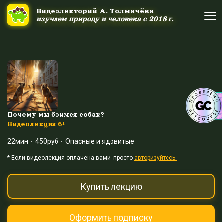
Ссылка на это место страницы:
#uppage
Видеолекторий А. Толмачёва
Видеолекторий А. Толмачёва
изучаем природу и человека с 2018 г.
изучаем природу и человека с 2018 г.
Об авторе
Об авторе
Научные шоу и путешествия
Научные шоу и путешествия
Акция дня
Акция дня
Почему мы боимся собак?
Видеолекция 6+
22мин
450руб
Опасные и ядовитые
Выйти
Войти
* Eсли видеолекция оплачена вами, просто
авторизуйтесь.
Купить лекцию
Оформить подписку