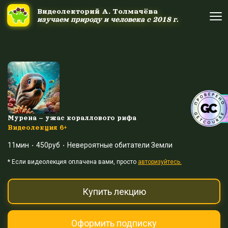
Ссылка на это место страницы:
#uppage
Видеолекторий А. Толмачёва
Видеолекторий А. Толмачёва
изучаем природу и человека с 2018 г.
изучаем природу и человека с 2018 г.
Об авторе
Об авторе
Научные шоу и путешествия
Научные шоу и путешествия
Акция дня
Акция дня
Мурена – ужас кораллового рифа
Видеолекция 6+
11мин
450руб
Невероятные обитатели Земли
Выйти
Войти
* Eсли видеолекция оплачена вами, просто
авторизуйтесь.
Купить лекцию
Оформить подписку