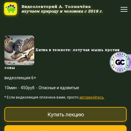
Ссылка на это место страницы:
#uppage
Видеолекторий А. Толмачёва
Видеолекторий А. Толмачёва
изучаем природу и человека с 2018 г.
изучаем природу и человека с 2018 г.
Об авторе
Об авторе
Научные шоу и путешествия
Научные шоу и путешествия
Битва в темноте: летучая мышь против
Акция дня
Акция дня
совы
видеолекция 6+
Выйти
Войти
10мин
450руб
Опасные и ядовитые
* Eсли видеолекция оплачена вами, просто
авторизуйтесь.
Купить лекцию