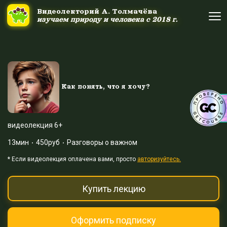
Ссылка на это место страницы:
#uppage
Видеолекторий А. Толмачёва
Видеолекторий А. Толмачёва
изучаем природу и человека с 2018 г.
изучаем природу и человека с 2018 г.
Об авторе
Об авторе
Научные шоу и путешествия
Научные шоу и путешествия
Как понять, что я хочу?
Акция дня
Акция дня
видеолекция 6+
13мин
450руб
Разговоры о важном
Выйти
Войти
* Eсли видеолекция оплачена вами, просто
авторизуйтесь.
Купить лекцию
Оформить подписку