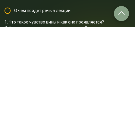
О чем пойдет речь в лекции:
1. Что такое чувство вины и как оно проявляется?
2. Почему мы испытываем чувство вины?
3. Какую роль играет чувство вины в межличностных
отношениях?
4. Как чувство вины может помочь нам стать лучше?
5. Чем отличается конструктивное переживание вины
от деструктивного?
6. Как справляться с чувством вины?
7. Могут ли хорошие люди совершать ошибки?
8. Как отличить «плохой поступок» от «плохого человека»?
9. Какие действия можно предпринять для исправления
ситуации?
10. Почему важно не игнорировать свои чувства?
Отрывок лекции: