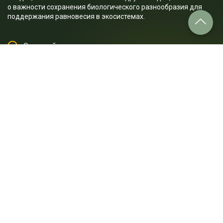
о важности сохранения биологического разнообразия для
поддержания равновесия в экосистемах.
О чем пойдет речь в лекции:
1. Почему популяция дальневосточного леопарда
сокращается?
2. Почему лемуры на Мадагаскаре исчезают?
3. Чем отличаются галапагосские пингвины от других видов
пингвинов?
4. Почему большие панды находятся под угрозой
исчезновения?
5. Какой вклад вносят амурские барсы в поддержание
равновесия экосистем?
6. Что произойдет, если численность вымирающих видов
продолжит расти?
7. Каковы последствия исчезновения определенных видов
животных для человека?
Отрывок лекции: