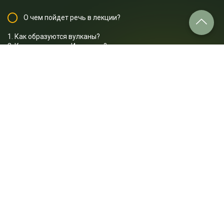
О чем пойдет речь в лекции?
1. Как образуются вулканы?
2. Какие вулканы в Исландии?
3. Что такое гейзеры и как они образуются?
4. В чем особенность гейзеров в Исландии?
5. Каковы последствия извержений вулканов в Исландии?
6. Как вулканическая активность используется в жилищно-
коммунальном хозяйстве Исландии?
7. Какие ледники существуют в Исландии?
8. Как ледники влияют на жизнь жителей Исландии?
9. Каковы последствия отступления ледников в Исландии?
10. Что такое ледовые лагуны и как они образуются?
Отрывок лекции: