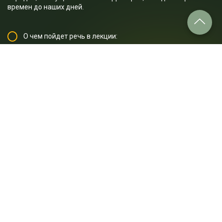
времен до наших дней.
О чем пойдет речь в лекции:
1. Как давно сформировался Гранд-Каньон?
2. Какие растения можно встретить в Гранд-Каньоне?
3. Какие виды животных встречаются в Гранд-Каньоне?
4. Кто такие калифорнийские кондоры и почему их можно
увидеть в Гранд-Каньоне?
5. Кто такие белки Кайбаб и в чем их уникальность?
6. Какие народы проживают на территории Гранд-Каньона?
7. Что такое система "Не оставляй следов"?
8. Какое значение имеет Гранд-Каньон для истории, культуры
и природы?
Отрывок лекции: