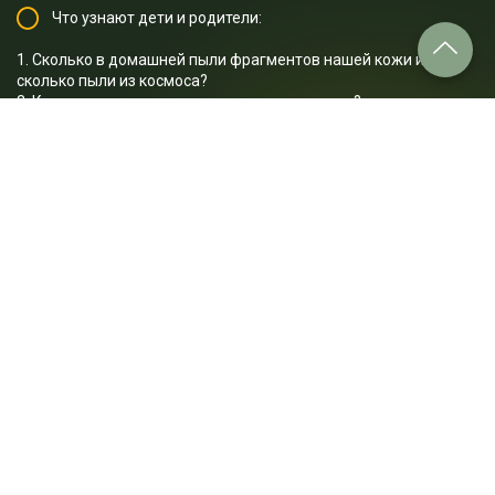
Что узнают дети и родители:
1. Сколько в домашней пыли фрагментов нашей кожи и
сколько пыли из космоса?
2. Как пыль из вулканов попадает к нам в дом?
3. Как связана пыль в атмосфере и “зодиакальный свет”?
4. Какие мифы о пылевых клещах не соответствуют
действительности?
5. Чем лучше всего убирать пыль?
…и многое другое.
Отрывок лекции: