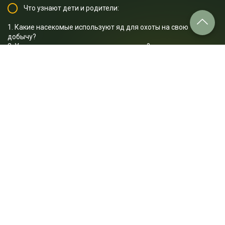
Что узнают дети и родители:
1. Какие насекомые используют яд для охоты на свою
добычу?
2. У каких насекомых есть ядовитое жало?
3. Как ученые определяют, укус какого насекомого самый
болезненный?
4. Как оса Pepsis grossa добывает свою добычу?
5. Где обитает муравей-пуля?
…и многое другое.
Отрывок лекции: