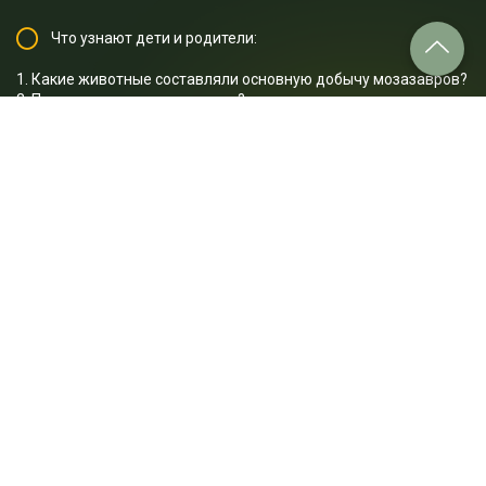
Что узнают дети и родители:
1. Какие животные составляли основную добычу мозазавров?
2. Почему мозазавры вымерли?
3. Какие следы оставляют мозазавры в воде?
4. Как мозазавры могли бы повлиять на эволюцию морских
животных?
5. Как люди могли бы пострадать, если бы мозазавры
остались в водах океанов?
…и многое другое.
Отрывок лекции: