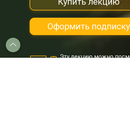
Купить лекцию
Оформить подписку
Эту лекцию можно посм
и
Google Play.
Об этой лекции:
Эта видеолекция Александра 
способах уберечь себя от нап