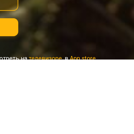
отреть на
телевизоре
, в
App store
Толмачёва для детей 6+ и их родителе
адения диких животных в лесу.