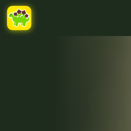
Ссылка на это место страницы:
#uppage