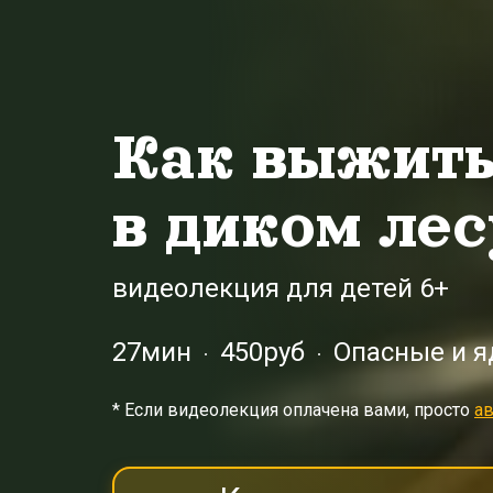
Как выжит
в диком лес
видеолекция для детей 6+
27мин
450руб
Опасные и 
* Eсли видеолекция оплачена вами, просто
ав