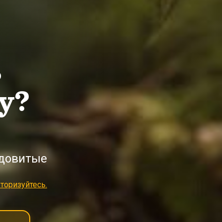
ь
у?
ядовитые
торизуйтесь.